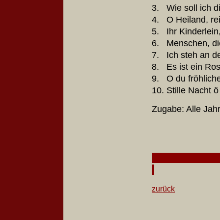
3. Wie soll ich
4. O Heiland, re
5. Ihr Kinder
6. Menschen, d
7. Ich steh an d
8. Es ist ein R
9. O du fröhlic
10. Stille Nacht 
Zugabe: Alle Ja
zurück