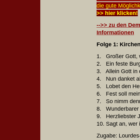
die gute Möglich
>> hier klicken!
--
>> zu den Demo
Informationen
Folge 1: Kirchen
1. Großer Gott, w
2. Ein feste Burg
3. Allein Gott in
4. Nun danket al
5. Lobet den Herr
6. Fest soll mei
7. So nimm den
8. Wunderbarer K
9. Herzliebster 
10. Sagt an, wer 
Zugabe:
Lourdes