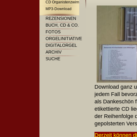
CD Organistenzwirn
MP3-Download
REZENSIONEN
BUCH, CD & CO.
FOTOS
ORGELINITIATIVE
DIGITALORGEL
ARCHIV
SUCHE
Download ganz un
jedem Fall bevorz
als Dankeschön f
etikettierte CD li
der Reihenfolge d
gepolsterten Vers
Derzeit können di