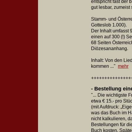
entspricht fast der
gut lesbar, zumeist
Stamm- und Österrei
Gotteslob 1.000).
Der Inhalt umfasst
einen auf 300 (!) Se
68 Seiten Österreic
Diözesananhang.
Inhalt: Von den Li
kommen ..."
mehr
+++++++++++++++
- B
estellung ei
"... Die wichtigste
etwa € 15.- pro Stü
(mit Aufdruck: „Eig
was das Buch im Han
nicht kalkulieren, 
Bestellungen für di
Buch kosten. Später