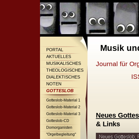
Musik un
PORTAL
AKTUELLES
Journal für Or
MUSIKALISCHES
THEOLOGISCHES
IS
DIALEKTISCHES
NOTEN
GOTTESLOB
Gotteslob-Material 1
Gotteslob-Material 2
Neues Gottes
Gotteslob-Material 3
Gotteslob-CD
& Links
Domorganisten
"Orgelbegleitung"