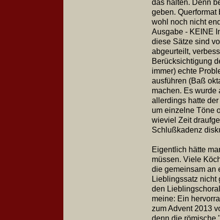
das halten. Denn 
geben. Querformat b
wohl noch nicht end
Ausgabe - KEINE In
diese Sätze sind vo
abgeurteilt, verbess
Berücksichtigung d
immer) echte Probl
ausführen (Baß okta
machen. Es wurde a
allerdings hatte de
um einzelne Töne o
wieviel Zeit drauf
Schlußkadenz
Eigentlich hätte m
müssen. Viele Köch
die gemeinsam an 
Lieblingssatz nich
den Lieblingschoral 
meine: Ein hervorr
zum Advent 2013 vor
denn die römische "I