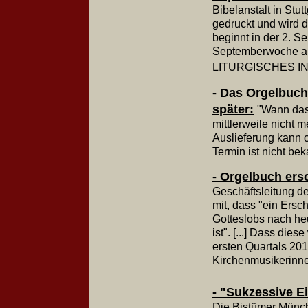
Bibelanstalt in Stu
gedruckt und wird d
beginnt in der 2. S
Septemberwoche a
LITURGISCHES IN
- Das Orgelbuch
später:
"Wann das
mittlerweile nicht 
Auslieferung kann o
Termin ist nicht be
- Orgelbuch ersc
Geschäftsleitung de
mit, dass "ein Ers
Gotteslobs nach he
ist". [...] Dass di
ersten Quartals 2014
Kirchenmusikerinne
- "Sukzessive E
Die Bistümer Münch