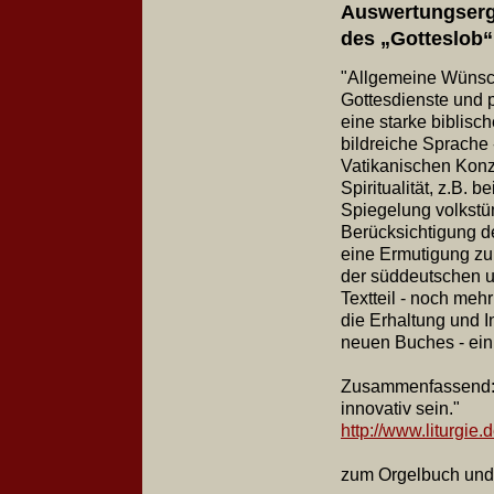
Auswertungserg
des „Gotteslob“
"Allgemeine Wünsch
Gottesdienste und p
eine starke biblisc
bildreiche Sprache
Vatikanischen Konzi
Spiritualität, z.B. 
Spiegelung volkstü
Berücksichtigung d
eine Ermutigung zu
der süddeutschen un
Textteil - noch meh
die Erhaltung und I
neuen Buches - ein 
Zusammenfassend: d
innovativ sein."
http://www.liturgie.
zum Orgelbuch und