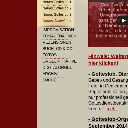
Neues Gotteslob 1
Neues Gotteslob 2
Neues Gotteslob 3
Neues Gotteslob 4
IMPROVISATION
TONAUFNAHMEN
REZENSIONEN
BUCH, CD & CO.
FOTOS
Hinweis: Weiter
ORGELINITIATIVE
hier klicken!
DIGITALORGEL
- Gotteslob. Di
ARCHIV
SUCHE
Gebet- und Gesangb
Feier in Gemeinden 
Begleitpublikation 
nur professionell g
Gottesdienstbeauftr
Feiern."
mehr
- Gotteslob-Org
September 2014