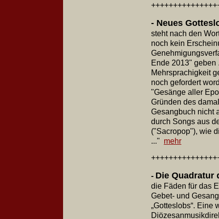
+++++++++++++++
- Neues Gottesl
steht nach den Wor
noch kein Erschein
Genehmigungsverfa
Ende 2013" geben ..
Mehrsprachigkeit g
noch gefordert word
"Gesänge aller Epo
Gründen des damali
Gesangbuch nicht 
durch Songs aus de
("Sacropop"), wie 
..."
mehr
+++++++++++++++
Die Quadratur 
-
die Fäden für das
Gebet- und Gesang
„Gotteslobs“. Eine
Diözesanmusikdirekt