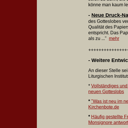
könne man kaum lese
-
Neue Druck-Na
des Gotteslobes ver
Qualität des Papier
entspricht. Das Pap
als zu ..."
mehr
+++++++++++++++
- Weitere Entwi
An dieser Stelle sei
Liturgischen Instit
*
Vollständiges und 
neuen Gotteslobs
*
"Was ist neu im n
Kirchenbote.de
*
Häufig gestellte 
Monsignore antwort