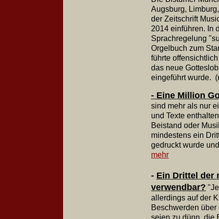
Augsburg, Limburg,
der Zeitschrift Mus
2014 einführen. In
Sprachregelung "s
Orgelbuch zum Stam
führte offensichtli
das neue Gotteslo
eingeführt wurde.
- Eine Million 
sind mehr als nur e
und Texte enthalten 
Beistand oder Musi
mindestens ein Dri
gedruckt wurde und
mehr
-
Ein Drittel de
verwendbar?
"Je
allerdings auf der
Beschwerden über d
seien zu dünn, die