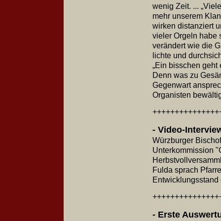
wenig Zeit. ... „Vi
mehr unserem Klang
wirken distanziert 
vieler Orgeln habe
verändert wie die 
lichte und durchsic
„Ein bisschen geht 
Denn was zu Gesäng
Gegenwart anspreche
Organisten bewältig
+++++++++++++++
- Video-Intervi
Würzburger Bischof
Unterkommission "
Herbstvollversamml
Fulda sprach Pfarr
Entwicklungsstand
+++++++++++++++
- Erste Ausw