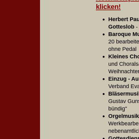
klicken!
Herbert Pau
Gotteslob
-
Baroque Mu
20 bearbeite
ohne Peda
Kleines Cho
und Chorals
Weihnachte
Einzug - A
Verband Eva
Bläsermusik
Gustav Gunse
bün
Orgelmusik
Werkbearbeit
nebenamtli
Gottesdiens