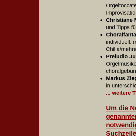
Orgeltoccate
Improvisat
Christiane 
und Tipps fü
Choralfanta
individuell, 
Chilla/mehr
Preludio Ju
Orgelmusiken
choralgebu
Markus Zieg
in untersch
... weitere 
Um die No
genannten
notwendig
Suchzeile