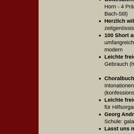
Horn - 4 Pr
Bach-Sti
Herzlich w
zeitgenös
100 Short a
umfangreich
modern
Leichte fre
Gebrauc
Choralbuch
Intonationen
(konfessio
Leichte fre
für Hilfsor
Georg Andre
Schule: gal
Lasst uns 