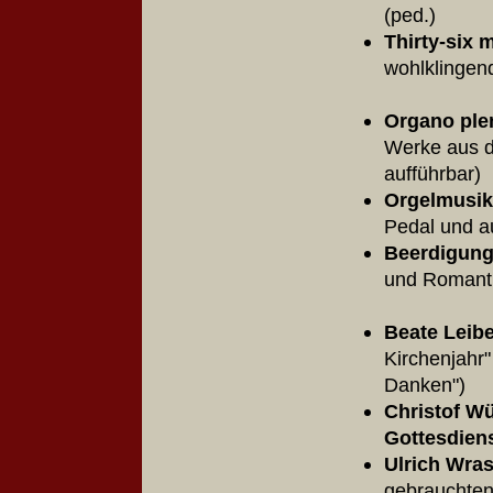
(ped.)
Thirty-six 
wohlklingen
Organo ple
Werke aus de
aufführbar
Orgelmusik
Pedal und a
Beerdigun
und Roma
Beate Leibe
Kirchenjahr"
Danken
Christof Wü
Gottesdien
Ulrich Wras
gebrauchten 