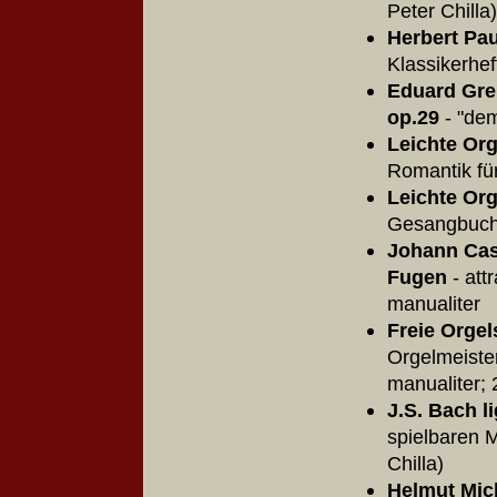
Peter Chilla
Herbert Pau
Klassikerhef
Eduard Grel
op.29
- "dem
Leichte Org
Romantik fü
Leichte Org
Gesangbuchl
Johann Casp
Fugen
- att
manualiter
Freie Orgel
Orgelmeiste
manualiter;
J.S. Bach l
spielbaren 
Chilla)
Helmut Mich