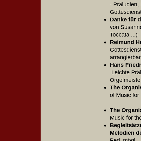
- Präludien,
Gottesdiens
Danke für 
von Susanne 
Toccata ...
Reimund He
Gottesdiens
arrangierbar
Hans Friedr
Leichte Präl
Orgelmeister
The Organis
of Music 
The Organi
Music for t
Begleitsätz
Melodien d
Ped. mögl.