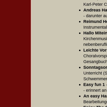
Karl-Peter
Andreas Ha
- darunter 
Reimund Hes
Instrumenta
Hallo Mitei
Kirchenmusik
nebenberuf
Leichte Vo
Choralvorspi
Gesangbuc
Sonntagsor
Unterricht 
Schwemm
Easy fun 1
-
- erinnert 
An easy Ha
Bearbeitun