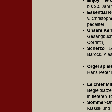
Enjoy The 
bis 20. Jahr
Essential R
v. Christoph
pedalite
Unsere Ker
Gesangbuch 
Corrinth
Scherzo
- L
Barock, Kla
Orgel spie
Hans-Peter 
Leichter Mi
Begleitsätze
in tieferen 
Sommer-Or
Klassik und 