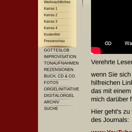
Weihnachtliches
Karras 1
Karras 2
Karras 3
Karras 4
Kostenfrei
Presseschau
GOTTESLOB
IMPROVISATION
Verehrte Leser
TONAUFNAHMEN
REZENSIONEN
wenn Sie sich 
BUCH, CD & CO.
hilfreichen L
FOTOS
ORGELINITIATIVE
das mit einem 
DIGITALORGEL
mich darüber 
ARCHIV
SUCHE
Hier geht's z
des Journals: