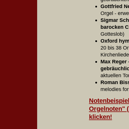
Gottfried N
Orgel - erwe
Sigmar Schi
barocken C
Gotte
Oxford hymn
20 bis 38 O
Kirchenlie
Max Reger -
gebräuchli
aktuellen T
Roman Biss
melodies fo
Notenbeispiel
Orgelnoten" (
klicken!