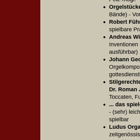
Orgelstück
Bände) - Vo
Robert Füh
spielbare Pr
Andreas Wi
Inventionen 
ausf
Johann Geo
Orgelkompon
gottesdienst
Stilgerech
Dr. Roman 
Toccaten,
... das spi
- (sehr) lei
spielbar
Ludus Orga
zeitgenössis