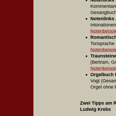
Kommentare
Gesangbuc
Notenlinks
Intonationen
Notenbeispi
Romantisch
Tonsprache 
Notenbeispi
Traunstein
(Bertram, G
Noten
beispi
Orgelbuch 
Vogt (Gesam
Orgel ohne 
Zwei Tipps am R
Ludwig Krebs