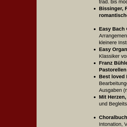
trad. bis 
Bissinger,
romantische
Easy Bach
Arrangements
kleinere In
Easy Organ
Klassiker v
Franz Bühle
Pastorellen
Best loved
Bearbeitung
Ausgaben (m
Mit Herzen
und Begleit
Choralbuch 
Intonation, 