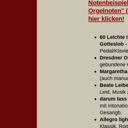
Notenbeispiel
Orgelnoten" 
hier klicken!
60 Leichte 
Gotteslob 
Pedal/Klav
Dresdner O
gebundene O
Margaretha
(auch manua
Beate Leibe
Leid, Musik
darum lass 
mit Intonat
Gesangb.
Allegro lig
Klassik, Rom