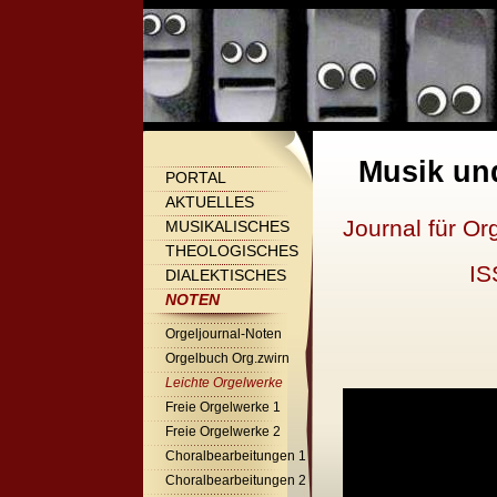
Musik un
PORTAL
AKTUELLES
Journal für Or
MUSIKALISCHES
THEOLOGISCHES
IS
DIALEKTISCHES
NOTEN
Orgeljournal-Noten
Orgelbuch Org.zwirn
Leichte Orgelwerke
Freie Orgelwerke 1
Freie Orgelwerke 2
Choralbearbeitungen 1
Choralbearbeitungen 2