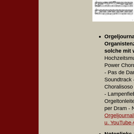
Orgeljourna
Organistenz
solche mit 
Hochzeitsmus
Power Chord
- Pas de Da
Soundtrack -
Choralisoso 
- Lampenfie
Orgeltonleit
per Dram - 
Orgeljournal
u. YouTube-
Notenlinks