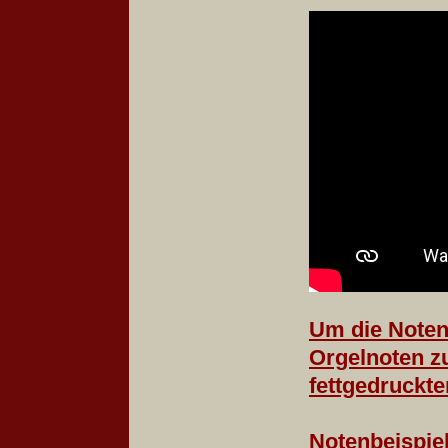
Um die Noten
Orgelnoten zu
fettgedruckte
Notenbeispiel