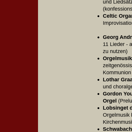
und Liedsät
(konfessi
Celtic Orga
Improvi
Georg Andre
11 Lieder - 
zu nutzen)
Orgelmusi
zeitgenössi
Kommun
Lothar Graa
und choralg
Gordon Youn
Orgel
(Prel
Lobsinget 
Orgelmusik 
Kirch
Schwabach