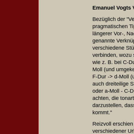
Emanuel Vogts 
Bezüglich der "V
pragmatischen Ti
längerer Vor-, Na
genannte Verknüp
verschiedene Stü
verbinden, wozu s
wie z. B. bei C-D
Moll (und umgekeh
F-Dur -> d-Moll (
auch dreiteilige 
oder a-Moll - C-D
achten, die tona
darzustellen, da
kommt."
Reizvoll erschie
verschiedener Ur