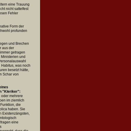
altern eine Trauung
t nicht sattelfest
iesen Fehler
native Form der
ichwohl profunden
Biegen und Brechen
r aus der
, immer getragen
 Ministerien und
r Personalauswahl
en Habitus, was noch
ren besetzt hätte,
en Schar von
eines
 "Kleriker":
e oder mehrere
aben im ziemlich
Funktion, die
olica haben. Sie
en Existenzängsten,
ntologisch
nfragen eine
s