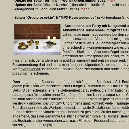
- Update der Seite "Termine" - Werler Orgelsommer 2012
mehr
- Update der Seite "Mutter Kirche"
(Über die illusionäre Sehnsucht nach
Geborgenheit im Schoß von Mutter Kirche)
mehr
- Seiten "Orgelprospekte" & "MP3-Registerdemos"
in Vorbereitung (
s. K
- Gottesdienst als Party mit Kaugummi 
Abnehmende Teilnehmer-Liturgizität al
Jahren mag man insbesondere bei den sog
rapide schwindende Vertrautheit mit gottes
Formen feststellen. Die Schmerzgrenzen 
unterschiedlich wahrgenommen wie es die
Persönlichkeiten an Altar oder Orgel ebens
empfindet die Atmosphäre als locker, freud
missionarisch, der andere als respektlos, ignorant und entsakralisierend. 
Zusammenhang darf und muss man übrigens folgendes Missverständnis z
Wort
"Sittenverfall"
ist anderen Entwicklungen zuzuordnen und dürfte hier g
bis zynisch erscheinen.
Dem langjährigen Beobachter drängen sich folgende Schlüsse auf: 1. Fest 
jedem jede Form von hochkirchlicher Liturgie zuzumuten ist. 2. Eine Liturgi
Unkundigen
scheint eher eine Gelegenheit darzustellen, die man katecheti
pädagogisch (bitteschön ohne Zeigefinger!) nutzen kann, ja sogar sollte!
hat man ansonsten die Sinnsuchenden - und das sind sie gewiss immer, 
versteckt - ansprechbar vor Ort? Und drittens ganz konkret: Viele Trauung
Beerdigungen sind als Wortgottesdienst, der weite Gestaltungsräume zuläss
Eucharistiefeier individuell entsprechender zu gestalten.
Zu der nachfolgen
angemerkt, dass der genannte Geistliche offensichtlich eine Hochzeitsfeier
als Eucharistiefeier vorgesehen war, nach Fürbitten, Friedenslied und de
vorzeitig beendete. (mpk)