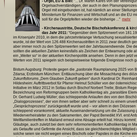
- Orgel, EU & Blei:
"... Dr. Martin Kares von der Vereinigu
Orgelsachverständigen, der auch in den Planungsprozes
Orgel mit eingebunden ist, hat nämlich an einer Stellun
Ministerium für Finanzen und Wirtschaft und an die EU m
soll für die Orgelpfeifen wieder die bisherige ..."
mehr
- Kirchenaustritte, Deutsche Bischofskonferenz & kirchl
das Jahr 2011:
"Gegenüber dem Spitzenwert von 181.193
im Krisenjahr 2010, in dem die jahrzehntelange Vertuschung sexualisierte
wurde, ist der Wert von 126.488 Kirchenaustritten in 2011 zwar deutlich g
aber immer noch zu den Spitzenwerten seit der Jahrtausendwende. Die d
sollten die aktuellen Zahlen keinesfalls als Zeichen der Entwarnung ode a
ein „Weiter so“ in der aktuellen Kirchenpolitik ansehen. Denn in den jetzt v
Werten von 2011 spiegeln sich beispielsweise folgende Ereignisse noch ga
Bistum Augsburg: Proteste gegen die „pastorale Raumplanung 2025 von Bi
Zdarsa; Erzbistum München: Enttäuschung über die Missachtung des diö
Zukunftsforums „Dem Glauben Zukunft geben“ durch Kardinal Dr. Reinhard
Hildesheim: Auftrittsverbot für Pfarrer Helmut Schüller von der österreichis
Initiative im März 2012 in Soltau durch Bischof Norbert Trelle; Bistum Reg
Bezeichnung von Reformgruppen beim Katholikentag als „parasitäre Eleme
Dr. Gerhard Ludwig Müller; das schleppende Anlaufen des von den Bischöfe
„Dialogprozesses“, der von ihnen selber aber sehr schnell zu einem unver
„Gesprächsprozess“ zurückgestuft wurde und – vor allem in den Diözesen 
schleppend vorankommt; aktuelle Auseinandersetzung um die Zulassung 
Wiederverheirateter zu den Sakramenten, der Papst Benedikt XVI. erst An
Weltfamilientreffen in Mailand erneut eine Absage erteilt hat. Hinzu komm
Gläubige, auch zuletzt bei dem sehr reformorientierten Katholikentag in M
als Getaufte und Gefirmte die Ansicht, dass sie gleichberechtigtes Mitglied 
solche seien sie nicht wegen eines Bischofs oder Papstes in die Kirche ei