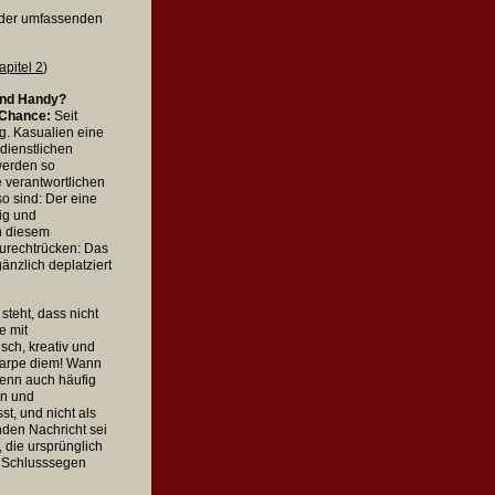
 der umfassenden
apitel 2
)
und Handy?
s Chance:
Seit
. Kasualien eine
dienstlichen
werden so
 verantwortlichen
o sind: Der eine
ig und
In diesem
urechtrücken: Das
änzlich deplatziert
steht, dass nicht
e mit
sch, kreativ und
 Carpe diem! Wann
wenn auch häufig
en und
t, und nicht als
den Nachricht sei
, die ursprünglich
m Schlusssegen