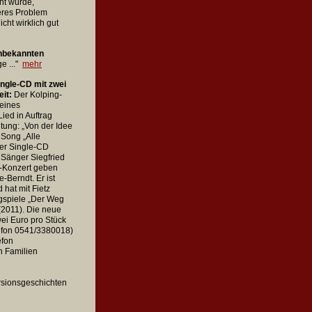
ht wurde,
deres Problem
cht wirklich gut
unbekannten
e ..."
mehr
ingle-CD mit zwei
eit:
Der Kolping-
eines
ied in Auftrag
tung: „Von der Idee
 Song „Alle
er Single-CD
r Sänger Siegfried
e-Konzert geben
Berndt. Er ist
 hat mit Fietz
gspiele „Der Weg
(2011). Die neue
wei Euro pro Stück
lefon 0541/3380018)
efon
en Familien
ersionsgeschichten