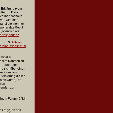
er Erklärung (vom
ert. ... Dass
 Zöllner Zachäus
war, wird man
aristieteilnehmer
 woher das Recht
„öffentlich als
Korrespondenz
n
3
.
Aufstand
ardinal Woelki zum
mit aller
 diesem Rahmen zu
 irreparablen
he sich über einen
 des Glaubens,
e Zerstörung dieser
chten würde), da
 von
benden zur
einem Forum) & "Mit
 Frage, ob das