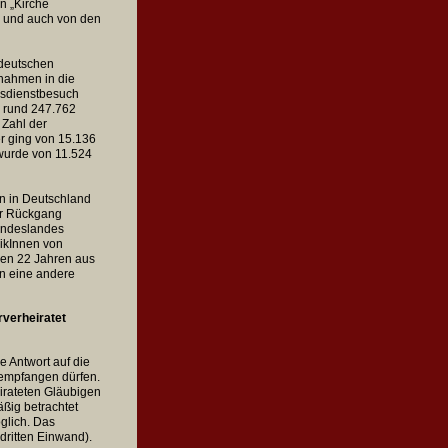
n „Kirche
n und auch von den
 deutschen
nahmen in die
esdienstbesuch
1 rund 247.762
 Zahl der
r ging von 15.136
 wurde von 11.524
n in Deutschland
ser Rückgang
Bundeslandes
likInnen von
sen 22 Jahren aus
 in eine andere
)
verheiratet
ne Antwort auf die
 empfangen dürfen.
irateten Gläubigen
ßig betrachtet
glich. Das
ritten Einwand).