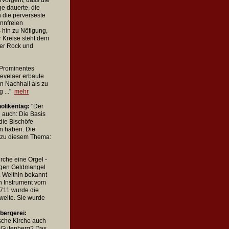
vorgeht, dass die
e dauerte, die
h die perverseste
innfreien
s hin zu Nötigung,
r Kreise steht dem
ger Rock und
 Prominentes
Kevelaer erbaute
en Nachhall als zu
 ..."
mehr
olikentag:
"Der
 auch: Die Basis
 die Bischöfe
en haben. Die
s zu diesem Thema:
irche eine Orgel -
wegen Geldmangel
. Weithin bekannt
n Instrument vom
711 wurde die
zweite. Sie wurde
bergerei:
ische Kirche auch
n Gutenberg? Das