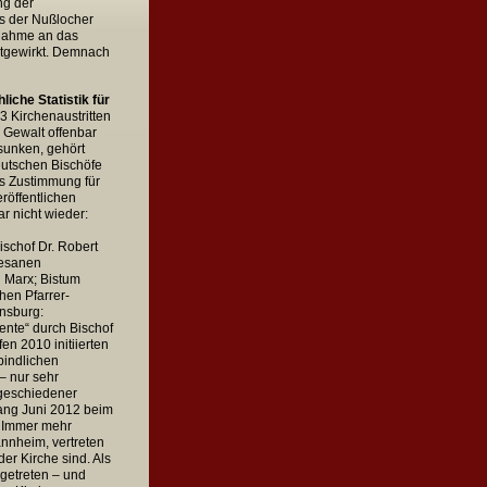
ng der
s der Nußlocher
gnahme an das
itgewirkt. Demnach
iche Statistik für
 Kirchenaustritten
r Gewalt offenbar
esunken, gehört
eutschen Bischöfe
ls Zustimmung für
eröffentlichen
r nicht wieder:
schof Dr. Robert
zesanen
 Marx; Bistum
chen Pfarrer-
ensburg:
nte“ durch Bischof
n 2010 initiierten
bindlichen
– nur sehr
geschiedener
fang Juni 2012 beim
t: Immer mehr
annheim, vertreten
der Kirche sind. Als
ngetreten – und