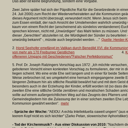
Das aber ist keine Begründung, sondern eine Vorgabe.
Zwei Jahre später hat sich der Päpstliche Rat für die Gesetzestexte in ein
24. Juli 2000) zum Recht der Wiederverheirateten auf die Kommunion geäuß
dieses Argument nicht überzeugt, verwundert nicht. Wenn Jesus sich beim
zum Essen einlädt, der nach Ansicht der Umstehenden wahrlich unwürdig 
kaum von einem Recht der (anscheinend als sündelos verstandenen) Euch
sprechen können, nicht mit „Unwürdigen" das Mahl teilen zu müssen. Und
dieser „Gerechten" abzuleiten ist, die Würdigkeit der Sünder zu beurteilen - 
unwürdig bekannt" -, müsste auch begründet werden. ..."
Quelle: Herder-
2.
Horst Seehofer empfängt im Vatikan durch Benedikt XVI. die Kommunio
von mehr als 170 Freiburger Geistlichen
4.
K
offeneren Umgang mit Geschiedenen/"Falscher Perfektionismus"
5. Prof. Dr. Joseph Ratzingers Vorschlag aus 1972: „Ich möchte versuchen, 
gebotenen Vorsicht einen konkreten Vorschlag zu formulieren, der mir in
liegen scheint. Wo eine erste Ehe seit langem und in einer für beide Seiten
Weise zerbrochen ist; wo umgekehrt eine hernach eingegangene zweite E
längeren Zeitraum hin als sittliche Realität bewährt hat und mit dem Geist
besonders auch in der Erziehung der Kinder, erfüllt worden ist (so dass di
zweiten Ehe eine sittliche Größe zerstören und moralischen Schaden anri
sollte auf einem außergerichtlichen Weg auf das Zeugnis des Pfarrers und
Gemeindegliedern hin die Zulassung der in einer solchen zweiten Ehe Le
Kommunion gewährt werden“.
mehr
- Sprüche der Woche:
"AEIOU: A echta Intellektuella oaweit ungern" (aus 
leerem Kopf nickt es sich leichter" (Zarko Petan, slowenischer Aphoristiker)
- Tod der Kirchenmusik? - Aus einer Diskussion von 2010:
"Nachdem die