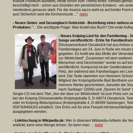
Klassik-Publikum ausstirbt, heute schon zum Thema eines Threads gemac
beschäftigt mich - schon aus Gründen der persönlichen Existenz - ein an
mindestens genauso stark: Für die musica sacra sieht es auf breiter Front ni
aus! Sicherlich wird die Kirchenmusik ..."
mehr
- Neues Gebet- und Gesangbuch Gotteslob - Bestellung eines nahezu 
Produktes:
"... Die wichtigste Frage: Was kostet das Buch? Die erste Auflag
- Neues Kolping-Lied für den Familientag - S
Songs veröffentlicht - Erlös für Familienfreiz
Diözesanverband Osnabrück hat aus Anlass s
Familientages am 24. Juni in Rulle ein neues L
gegeben. Es heißt wie das Motto der Veranstal
zur Wirklichkeit“. Zusammen mit dem weiteren
Menschen sind Geschwister“ wurde es auf ein
veröffentlicht. Komponist ist der Greifensteine
Fietz, der während des Familientages ein Liv
wird. Die Texte stammen von Hermann Schulze-
Mitglied der Kolpingsfamilie Bad Bentheim und
mehrere Werke geschrieben, darunter die Sin
nach Santiago“ (2006) und „Spuren im Sand“ 
Single-CD mit dem Titel „Von der Idee zur Wirklichkeit“ ist zum Preis von z
bei der Kolping-Diözesanstelle (Kolpingstraße 5, D-49074 Osnabrück, Te
oder im Kolping-Bildungshaus (Kolpingstraße 4, D-48499 Salzbergen, Tel
05976/949420) erhältlich. Der Erlös soll für eine Freizeit mit benachteiligt
ausgegeben werden.
- Linklöschung in Wikipedia.de:
Wer in diversen Wikipedia-Artikeln die V
anklickt, kann eine Menge lernen. So kann man ...
mehr