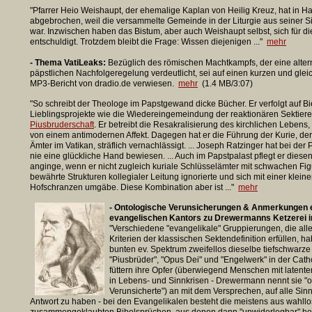
"Pfarrer Heio Weishaupt, der ehemalige Kaplan von Heilig Kreuz, hat in H
abgebrochen, weil die versammelte Gemeinde in der Liturgie aus seiner Sich
war. Inzwischen haben das Bistum, aber auch Weishaupt selbst, sich für d
entschuldigt. Trotzdem bleibt die Frage: Wissen diejenigen ..."
mehr
- Thema VatiLeaks:
Bezüglich des römischen Machtkampfs, der eine alter
päpstlichen Nachfolgeregelung verdeutlicht, sei auf einen kurzen und gle
MP3-Bericht von dradio.de verwiesen.
mehr
(1.4 MB/3:07)
"So schreibt der Theologe im Papstgewand dicke Bücher. Er verfolgt auf 
Lieblingsprojekte wie die Wiedereingemeindung der reaktionären Sektiere
Piusbruderschaft
. Er betreibt die Resakralisierung des kirchlichen Lebens
von einem antimodernen Affekt. Dagegen hat er die Führung der Kurie, der
Ämter im Vatikan, sträflich vernachlässigt. ... Joseph Ratzinger hat bei de
nie eine glückliche Hand bewiesen. ... Auch im Papstpalast pflegt er dies
anginge, wenn er nicht zugleich kuriale Schlüsselämter mit schwachen Figu
bewährte Strukturen kollegialer Leitung ignorierte und sich mit einer klein
Hofschranzen umgäbe. Diese Kombination aber ist ..."
mehr
- Ontologische Verunsicherungen & Anmerkungen 
evangelischen Kantors zu Drewermanns Ketzerei in
"Verschiedene "evangelikale" Gruppierungen, die all
Kriterien der klassischen Sektendefinition erfüllen, h
bunten ev. Spektrum zweifellos dieselbe tiefschwarze 
"Piusbrüder", "Opus Dei" und "Engelwerk" in der Cath
füttern ihre Opfer (überwiegend Menschen mit latent
in Lebens- und Sinnkrisen - Drewermann nennt sie "o
Verunsicherte") an mit dem Versprechen, auf alle Sin
Antwort zu haben - bei den Evangelikalen besteht die meistens aus wahllo