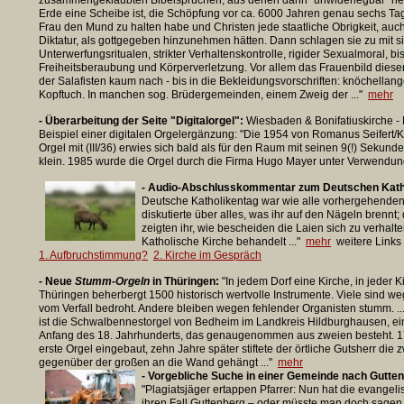
zusammengeklaubten Bibelsprüchen, aus denen dann "unwiderlegbar" her
Erde eine Scheibe ist, die Schöpfung vor ca. 6000 Jahren genau sechs Tag
Frau den Mund zu halten habe und Christen jede staatliche Obrigkeit, auc
Diktatur, als gottgegeben hinzunehmen hätten. Dann schlagen sie zu mit s
Unterwerfungsritualen, strikter Verhaltenskontrolle, rigider Sexualmoral, bi
Freiheitsberaubung und Körperverletzung. Vor allem das Frauenbild diese
der Salafisten kaum nach - bis in die Bekleidungsvorschriften: knöchellan
Kopftuch. In manchen sog. Brüdergemeinden, einem Zweig der ..."
mehr
- Überarbeitung der Seite "Digitalorgel":
Wiesbaden & Bonifatiuskirche -
Beispiel einer digitalen Orgelergänzung: "Die 1954 von Romanus Seifert/
Orgel mit (III/36) erwies sich bald als für den Raum mit seinen 9(!) Sekund
klein. 1985 wurde die Orgel durch die Firma Hugo Mayer unter Verwendung
- Audio-Abschlusskommentar zum Deutschen Kath
Deutsche Katholikentag war wie alle vorhergehenden
diskutierte über alles, was ihr auf den Nägeln brennt;
zeigten ihr, wie bescheiden die Laien sich zu verhalt
Katholische Kirche behandelt ..."
mehr
w
eitere Link
1. Aufbruchstimmung?
2. Kirche im Gespräch
- Neue
Stumm-Orgeln
in Thüringen:
"In jedem Dorf eine Kirche, in jeder K
Thüringen beherbergt 1500 historisch wertvolle Instrumente. Viele sind 
vom Verfall bedroht. Andere bleiben wegen fehlender Organisten stumm. ..
ist die Schwalbennestorgel von Bedheim im Landkreis Hildburghausen, ei
Anfang des 18. Jahrhunderts, das genaugenommen aus zweien besteht. 1
erste Orgel eingebaut, zehn Jahre später stiftete der örtliche Gutsherr die 
gegenüber der großen an die Wand gehängt ..."
mehr
- Vorgebliche Suche in einer Gemeinde nach Gutten
"Plagiatsjäger ertappen Pfarrer: Nun hat die evangel
ihren Fall Guttenberg – oder müsste man doch sage