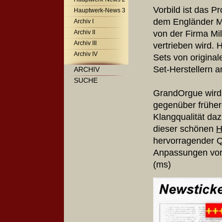
Vorbild ist das 
Hauptwerk-News 3
dem Engländer Ma
Archiv I
von der Firma Mil
Archiv II
Archiv III
vertrieben wird. 
Archiv IV
Sets von original
Set-Herstellern
ARCHIV
SUCHE
GrandOrgue wird z
gegenüber früher
Klangqualität da
dieser schönen
H
hervorragender Q
Anpassungen vor
(