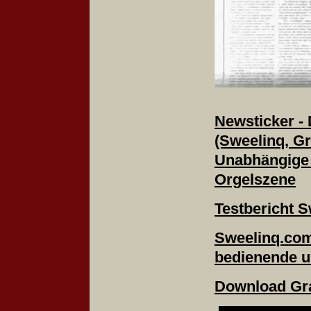
Newsticker - 
(Sweelinq, Gr
Unabhängige 
Orgelszene
Testbericht S
Sweelinq.com 
bedienende un
Download G