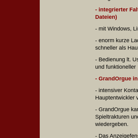
- integrierter F
Dateien)
- mit Windows, L
- enorm kurze La
schneller als Ha
- Bedienung lt. U
und funktioneller
- GrandOrgue in
- intensiver Kon
Hauptentwickle
- GrandOrgue ka
Spieltrakturen un
wiedergeben.
- Das Anzeigefen