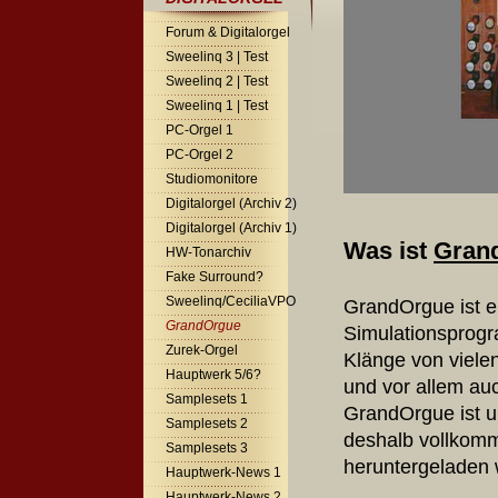
Forum & Digitalorgel
Sweelinq 3 | Test
Sweelinq 2 | Test
Sweelinq 1 | Test
PC-Orgel 1
PC-Orgel 2
Studiomonitore
Digitalorgel (Archiv 2)
Digitalorgel (Archiv 1)
Was ist
Gran
HW-Tonarchiv
Fake Surround?
Sweelinq/CeciliaVPO
GrandOrgue ist e
GrandOrgue
Simulationsprogr
Zurek-Orgel
Klänge von viele
Hauptwerk 5/6?
und vor allem au
Samplesets 1
GrandOrgue ist un
Samplesets 2
deshalb vollkom
Samplesets 3
heruntergeladen 
Hauptwerk-News 1
Hauptwerk-News 2