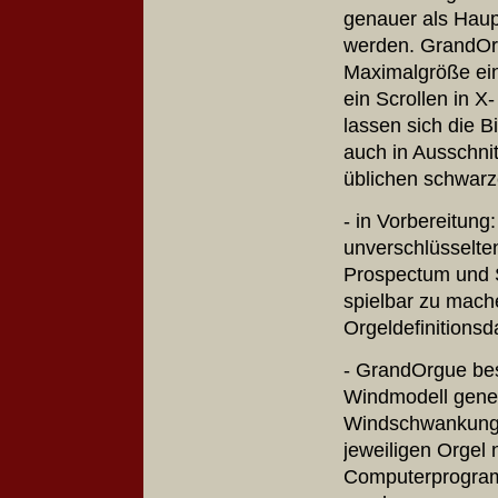
genauer als Haupt
werden. GrandOrg
Maximalgröße ein
ein Scrollen in X
lassen sich die B
auch in Ausschnit
üblichen schwar
- in Vorbereitun
unverschlüsselte
Prospectum und S
spielbar zu mach
Orgeldefinitionsd
- GrandOrgue bes
Windmodell gener
Windschwankunge
jeweiligen Orgel 
Computerprogramm