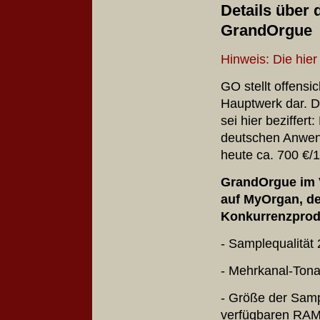
Details über 
GrandOrgue
Hinweis: Die hier
GO stellt offensi
Hauptwerk dar. D
sei hier beziffer
deutschen Anwend
heute ca. 700 €/1
GrandOrgue im V
auf MyOrgan, d
Konkurrenzprod
- Samplequalität 
- Mehrkanal-Ton
- Größe der Samp
verfügbaren RAM