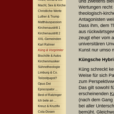
und zweitens ble
Macht, Sex & Kirche
Wertungen recht d
Christliche Werte
theologisch-kirch
Luther & Trump
Antagonisten weiß 
Matthäuspassion
Dass ihm, dem The
Kirchenaustritt 1
aus rückwärtsgew
Kirchenaustritt 2
zeugt eher vom a
XXL-Gemeinden
universitären Un
Karl Rahner
Kunst nur umso
Küng & Vorgrimler
Bischöfe & Autos
Küngsche Hybri
Kirchenmusiker
Sühnetheologie
Küng schreckt kei
Limburg & Co.
Weise für sich Pa
Teilzeitpapst?
zum Perspektivwe
Opus Dei
Das gilt sowohl f
Episcopator ...
erscheinenden
K
Best of Ratzinger
(nach dem Gang d
Ich bete an ...
bei aller Untersc
Kreuz & Kruzifix
bemüht. Gleichwo
Cola-Dosen