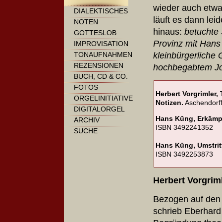
wieder auch etwa
DIALEKTISCHES
läuft es dann leid
NOTEN
hinaus:
betuchte
GOTTESLOB
Provinz mit Hans
IMPROVISATION
kleinbürgerliche
TONAUFNAHMEN
REZENSIONEN
hochbegabtem J
BUCH, CD & CO.
FOTOS
Herbert Vorgrimler,
ORGELINITIATIVE
Notizen.
Aschendorff
DIGITALORGEL
Hans Küng, Erkämpf
ARCHIV
ISBN 3492241352
SUCHE
Hans Küng, Umstrit
ISBN 3492253873
Herbert Vorgrim
Bezogen auf den
schrieb Eberhard