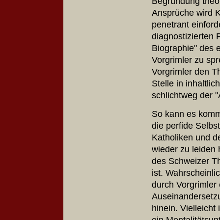
Begründung theol
Ansprüche wird K
penetrant einfor
diagnostizierten 
Biographie" des 
Vorgrimler zu spr
Vorgrimler den Th
Stelle in inhaltl
schlichtweg der "
So kann es komme
die perfide Selbst
Katholiken und d
wieder zu leiden h
des Schweizer Th
ist. Wahrscheinli
durch Vorgrimler
Auseinandersetz
hinein. Vielleicht
ein Mentalitäts