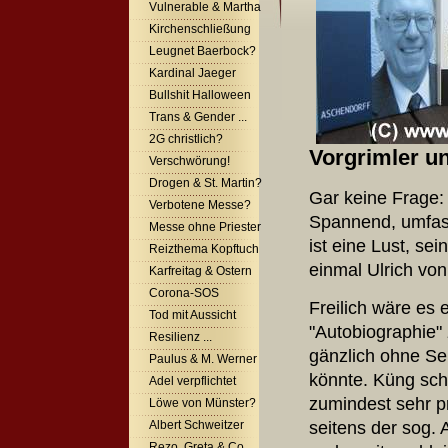
Vulnerable & Martha
Kirchenschließung
Leugnet Baerbock?
Kardinal Jaeger
Bullshit Halloween
Trans & Gender ...
2G christlich?
Vorgrimler un
Verschwörung!
Drogen & St. Martin?
Gar keine Frage:
Verbotene Messe?
Spannend, umfass
Messe ohne Priester
ist eine Lust, se
Reizthema Kopftuch
einmal Ulrich vo
Karfreitag & Ostern
Corona-SOS
Freilich wäre es 
Tod mit Aussicht
"Autobiographie"
Resilienz ...
gänzlich ohne Se
Paulus & M. Werner
könnte. Küng sch
Adel verpflichtet
zumindest sehr p
Löwe von Münster?
seitens der sog. 
Albert Schweitzer
Rezo, Greta & Co.