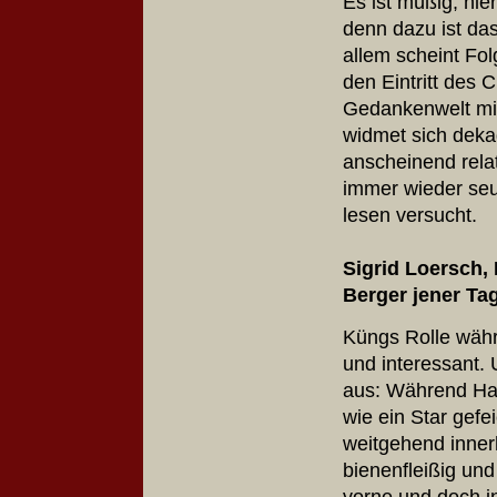
Es ist müßig, hie
denn dazu ist da
allem scheint Fol
den Eintritt des C
Gedankenwelt mit
widmet sich dek
anscheinend rela
immer wieder seu
lesen versucht.
Sigrid Loersch,
Berger jener T
Küngs Rolle währ
und interessant.
aus: Während Han
wie ein Star gefei
weitgehend inner
bienenfleißig un
vorne und doch i