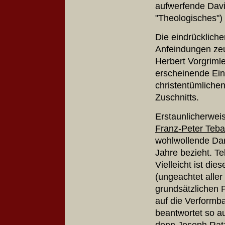
aufwerfende David
"Theologisches") 
Die eindrücklich
Anfeindungen zeu
Herbert Vorgriml
erscheinende Einb
christentümlichen
Zuschnitts.
Erstaunlicherweis
Franz-Peter Teba
wohlwollende Dars
Jahre bezieht. Te
Vielleicht ist di
(ungeachtet aller
grundsätzlichen P
auf die Verformb
beantwortet so au
denn Joseph Rat