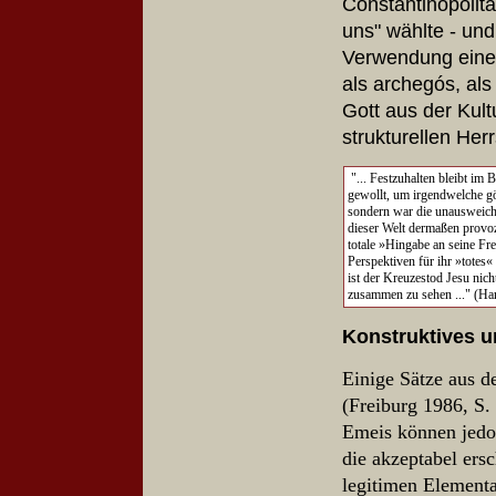
Constantinopolit
uns" wählte
- und
Verwendung eines
als archegós, al
Gott aus der Kul
strukturellen Her
"... Festzuhalten bleibt im
gewollt, um irgendwelche g
sondern war die unausweich
dieser Welt dermaßen provoz
totale »Hingabe an seine Fre
Perspektiven für ihr »totes
ist der Kreuzestod Jesu nic
zusammen zu sehen ..." (H
Konstruktives u
Einige Sätze aus 
(Freiburg 1986, S.
Emeis können jedo
die akzeptabel ers
legitimen Element