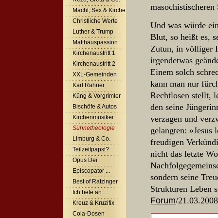
masochistischeren 
Macht, Sex & Kirche
Christliche Werte
Und was würde ein
Luther & Trump
Blut, so heißt es
Matthäuspassion
Zutun, in völliger 
Kirchenaustritt 1
irgendetwas geände
Kirchenaustritt 2
Einem solch schre
XXL-Gemeinden
kann man nur fürcht
Karl Rahner
Rechtlosen stellt, 
Küng & Vorgrimler
den seine Jüngerin
Bischöfe & Autos
Kirchenmusiker
verzagen und verzw
Sühnetheologie
gelangten: »Jesus l
Limburg & Co.
freudigen Verkünd
Teilzeitpapst?
nicht das letzte Wo
Opus Dei
Nachfolgegemeinsch
Episcopator ...
sondern seine Treu
Best of Ratzinger
Strukturen Leben s
Ich bete an ...
Forum
/21.03.2008
Kreuz & Kruzifix
Cola-Dosen