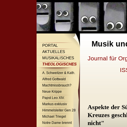
Musik un
PORTAL
AKTUELLES
Journal für Or
MUSIKALISCHES
THEOLOGISCHES
IS
A. Schweitzer & Kath.
Alfred Gottwald
Machtmissbrauch?
Neue Krippe
Papst Leo XIV.
Markus exklusiv
Aspekte der S
Himmelsleiter Gen 28
Kreuzes geschl
Michael Triegel
nicht"
Notre Dame brennt