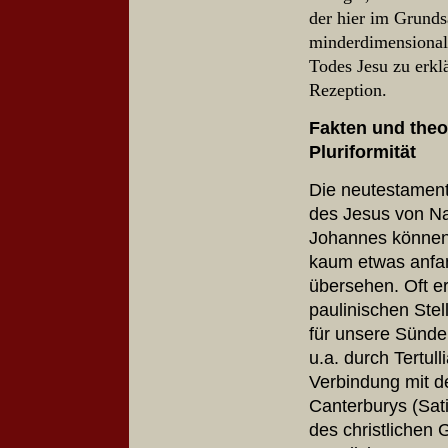
der hier im Grundsa
minderdimensionale
Todes Jesu zu erklä
Rezeption.
Fakten und theo
Pluriformität
Die neutestament
des Jesus von Na
Johannes können
kaum etwas anfang
übersehen. Oft e
paulinischen Ste
für unsere Sünde
u.a. durch Tertull
Verbindung mit 
Canterburys (Sati
des christlichen