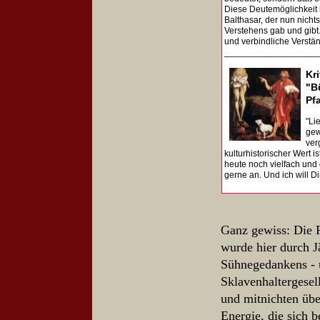
Diese Deutemöglichkeit 
Balthasar, der nun nicht
Verstehens gab und gibt. 
und verbindliche Verstä
___________________
Kr
"B
Pf
"Li
gew
ver
kulturhistorischer Wert i
heute noch vielfach und 
gerne an. Und ich will Di
Ganz gewiss: Die R
wurde hier durch J
Sühnegedankens - u
Sklavenhaltergesell
und mitnichten übe
Energie, die sich 