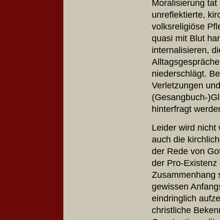
Moralisierung tat
unreflektierte, ki
volksreligiöse Pf
quasi mit Blut h
internalisieren, d
Alltagsgespräche
niederschlägt. Be
Verletzungen und
(Gesangbuch-)Gla
hinterfragt werde
Leider wird nich
auch die kirchlic
der Rede von Got
der Pro-Existenz
Zusammenhang ste
gewissen Anfangs
eindringlich aufze
christliche Beken