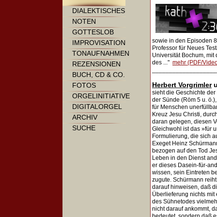
DIALEKTISCHES
NOTEN
GOTTESLOB
sowie in den Episoden 8
IMPROVISATION
Professor für Neues Tes
TONAUFNAHMEN
Universität Bochum, mit
des ..."
mehr (PDF/Video 
REZENSIONEN
___________________
BUCH, CD & CO.
Herbert Vorgrimler
FOTOS
sieht die Geschichte der
ORGELINITIATIVE
der Sünde (Röm 5 u. ö.),
DIGITALORGEL
für Menschen unerfüllbar
Kreuz Jesu Christi, dur
ARCHIV
daran gelegen, diesen V
SUCHE
Gleichwohl ist das »für 
Formulierung, die sich a
Exeget Heinz Schürmann 
bezogen auf den Tod Jes
Leben in den Dienst ande
er dieses Dasein-für-an
wissen, sein Eintreten b
zugute. Schürmann reiht
darauf hinweisen, daß di
Überlieferung nichts mit
des Sühnetodes vielmehr 
nicht darauf ankommt, d
bedeutet, sondern daß es