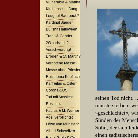
Vulnerable & Martha
Kirchenschließung
Leugnet Baerbock?
Kardinal Jaeger
Bullshit Halloween
Trans & Gender ...
2G christlich?
Verschwörung!
Drogen & St. Martin?
Verbotene Messe?
Messe ohne Priester
Reizthema Kopftuch
Karfreitag & Ostern
Corona-SOS
Tod mit Aussicht
seinen Tod nicht. 
Resilienz ...
musste sterben, we
Paulus & M. Werner
»geschlachtet«, wie
Adel verpflichtet
Sünden der Mensch
Löwe von Münster?
Sohn, der sich lei
Albert Schweitzer
einen sadistischer
Rezo, Greta & Co.