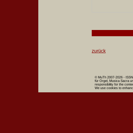
zurück
© MuTh 2007-2026 - ISSN 
für Orgel, Musica Sacra un
responsibility for the cont
We use cookies to enhance 