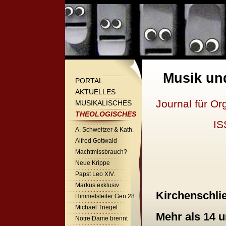
Musik un
PORTAL
AKTUELLES
Journal für Or
MUSIKALISCHES
THEOLOGISCHES
IS
A. Schweitzer & Kath.
Alfred Gottwald
Machtmissbrauch?
Neue Krippe
Papst Leo XIV.
Markus exklusiv
Kirchenschli
Himmelsleiter Gen 28
Michael Triegel
Mehr
al
s 14 
Notre Dame brennt