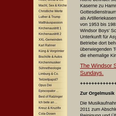
Kaserne zu Hamm
Macht, Sex & Kirche
Gottesdienstraum 
Christliche Werte
Luther & Trump
als Artillerieka
Matthäuspassion
von 1953 bis 1983
Kirchenaustritt 1
Windsor Boys' Sc
Kirchenaustritt 2
Unterkunft für A
XXL-Gemeinden
Betriebe dort be
Karl Rahner
überwiegenden Te
Küng & Vorgrimler
die ehemalige Kir
Bischöfe & Autos
Kirchenmusiker
The Windsor S
Sühnetheologie
Sundays.
Limburg & Co.
Teilzeitpapst?
++++++++++++
Opus Dei
Episcopator ...
Zur
Orgelmusik
Best of Ratzinger
Die Musikaufnah
Ich bete an ...
Kreuz & Kruzifix
2011 zum Abschlu
Cola-Dosen
Reinigung und Üb