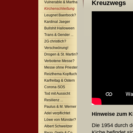
Kreuzwegs
Vulnerable & Martha
Kirchenschließung
Leugnet Baerbock?
Kardinal Jaeger
Bullshit Halloween
Trans & Gender ...
2G christlich?
Verschwörung!
Drogen & St. Martin?
Verbotene Messe?
Messe ohne Priester
Reizthema Kopftuch
Karfreitag & Ostern
Corona-SOS
Tod mit Aussicht
Resilienz ...
Paulus & M. Werner
Hinweise zum 
Adel verpflichtet
Löwe von Münster?
Die 1954 durch d
Albert Schweitzer
Kiche befindet s
Rezo, Greta & Co.